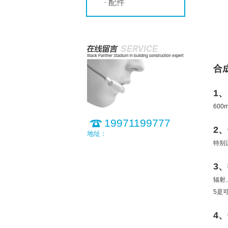
· 配件
合
1
60
19971199777
2
地址：
特别
3
辐射
5是
4