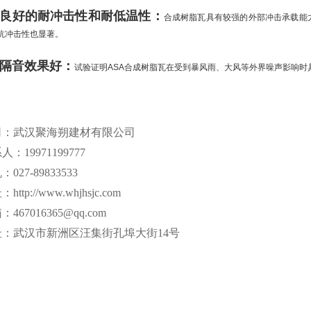
、良好的耐冲击性和耐低温性：
合成树脂瓦具有较强的外部冲击承载能
抗冲击性也显著。
、隔音效果好：
试验证明ASA合成树脂瓦在受到暴风雨、大风等外界噪声影响时
司：武汉聚海朔建材有限公司
人：19971199777
027-89833533
址：
http://www.
whjhsjc.com
467016365@qq.com
址：武汉市新洲区汪集街孔埠大街14号