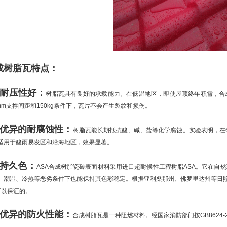
成树脂瓦特点：
、耐压性好：
树脂瓦具有良好的承载能力。在低温地区，即使屋顶终年积雪，合
0mm支撑间距和150kg条件下，瓦片不会产生裂纹和损伤。
、优异的耐腐蚀性：
树脂瓦能长期抵抗酸、碱、盐等化学腐蚀。实验表明，在6
适用于酸雨易发区和沿海地区，效果显著。
、持久色：
ASA合成树脂瓷砖表面材料采用进口超耐候性工程树脂ASA。它在自
、潮湿、冷热等恶劣条件下也能保持其色彩稳定。根据亚利桑那州、佛罗里达州等日照较
可以保证的。
、优异的防火性能：
合成树脂瓦是一种阻燃材料。经国家消防部门按GB8624-