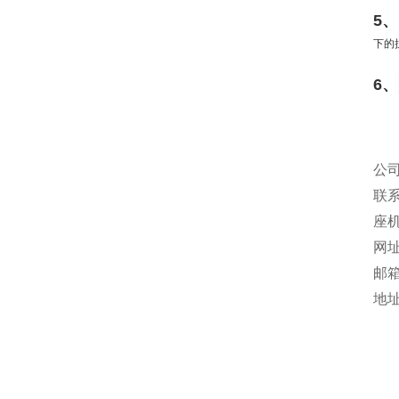
5
下的
6
公
联系
座机：
网
邮箱：
地